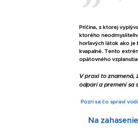
Príčina, s ktorej vyplý
ktorého neodmysliteľnou
horľavých látok ako je 
kvapalné. Tento extré
opätovného vzplanutia
V praxi to znamená, 
odparí a premení sa 
Pozri sa čo spraví vod
Na zahasenie