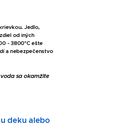
okrievkou. Jedlo,
zdiel od iných
 300 - 3800°C ešte
adí a nebezpečenstvo
, voda sa okamžite
nu deku alebo