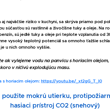
va aj najväčšie riziko v kuchyni, sa skrýva priamo pod p
 súčasťou sú rastlinné a živočíšne tuky a oleje. Na ro
benzín, sú jedlé tuky a oleje pri teplote vzplanutia od
mne vysoký teplotný potenciál sa omnoho ťažšie schl
 je u nich omnoho vyššie.
že ak vylejeme vodu na panvicu s horiacim olejom
skoro v ničivú explodujúcu masu.
a s horiacim olejom:
https://youtu.be/_xt2gG_T_I0
 použite mokr
ú utierku, protipožiar
hasiaci prístroj CO2 (snehový)