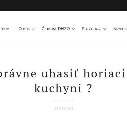
omov
O nás
Činnosť DHZO
Prevencia
Novink
rávne uhasiť horiaci
kuchyni ?
31.01.2021