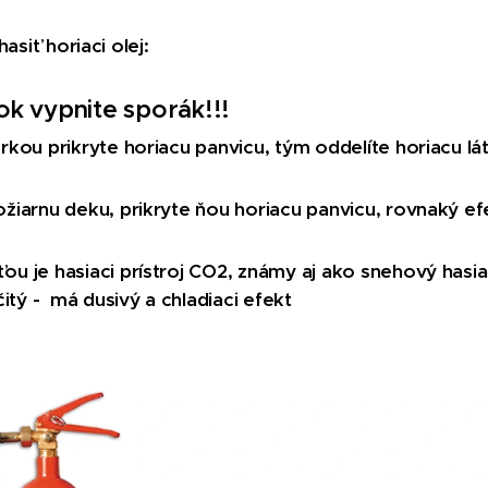
siť horiaci olej:
ok vypnite sporák!!!
rkou prikryte horiacu panvicu, tým oddelíte horiacu lát
žiarnu deku, prikryte ňou horiacu panvicu, rovnaký e
u je hasiaci prístroj CO2, známy aj ako snehový hasiac
čitý - má dusivý a chladiaci efekt