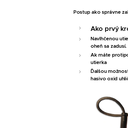
Postup ako správne zaha
Ako prvý kr
Navlhčenou utie
oheň sa zadusí.
Ak máte protipo
utierka
Ďalšou možnosťo
hasivo oxid uhli