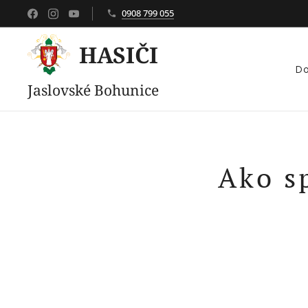
0908 799 055
HASIČI
D
Jaslovské Bohunice
Ako sp