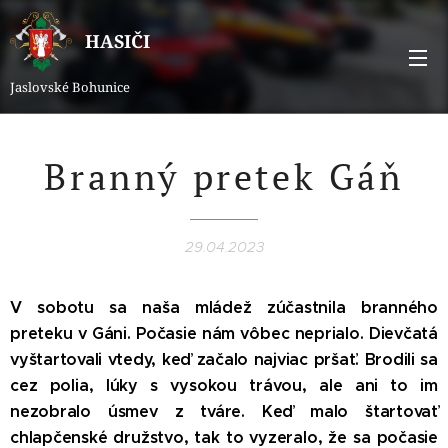
HASIČI
Jaslovské Bohunice
Branný pretek Gáň
29.04.2023
V sobotu sa naša mládež zúčastnila branného
preteku v Gáni. Počasie nám vôbec neprialo. Dievčatá
vyštartovali vtedy, keď začalo najviac pršať. Brodili sa
cez polia, lúky s vysokou trávou, ale ani to im
nezobralo úsmev z tváre. Keď malo štartovať
chlapčenské družstvo, tak to vyzeralo, že sa počasie