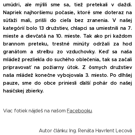
umúdri, ale mýlili sme sa, tiež pretekali v daždi.
Napriek najhoršiemu počasie, ktoré sme doteraz na
súťaži mali, prišli do cieľa bez zranenia. V našej
kategórií bolo 13 družstiev, chlapci sa umiestnili na 7.
mieste a dievčatá na 10. mieste. Tak ako pri každom
brannom preteku, trestné minúty održali za hod
granátom a streľbu zo vzduchovky. Keď sa naša
mládež prezliekla do suchého oblečenia, tak sa začali
pripravovať na požiarny útok. Z ôsmych družstiev
naša mládež konečne vybojovala 3. miesto. Po dlhšej
pauze, sme do obce priniesli ďalší pohár do našej
hasičskej zbierky.
Viac fotiek nájdeš na našom
Facebooku
.
Autor článku: Ing. Renáta Havrlent Lecová