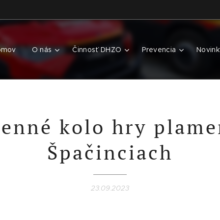
omov
O nás
Činnosť DHZO
Prevencia
Novink
senné kolo hry plame
Špačinciach
23.09.2023