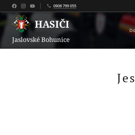
0908 799 055
HASIČI
D
Jaslovské Bohunice
Je