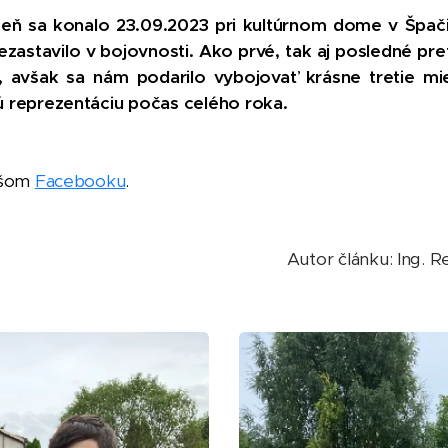
eň sa konalo 23.09.2023 pri kultúrnom dome v Špačin
zastavilo v bojovnosti. Ako prvé, tak aj posledné p
ení, avšak sa nám podarilo vybojovať krásne tretie 
ú reprezentáciu počas celého roka.
našom
Facebooku
.
Autor článku: Ing.