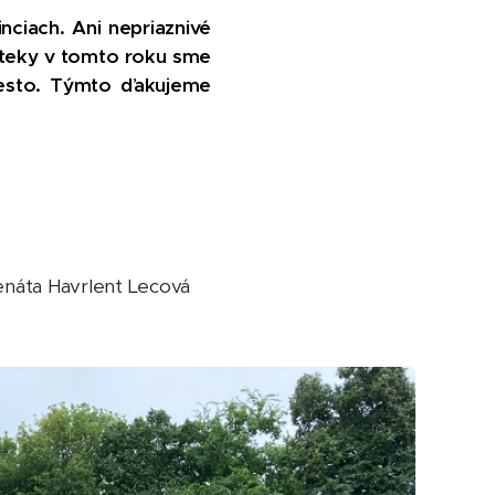
ciach. Ani nepriaznivé
reteky v tomto roku sme
miesto. Týmto ďakujeme
 Renáta Havrlent Lecová