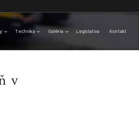
y
Technika
Galéria
Legislatíva
Kontakt
ň v