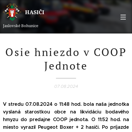
HASIČI
Jaslovské Bohunice
Osie hniezdo v COOP
Jednote
07.08.2024
V stredu 07.08.2024 o 11:48 hod. bola naša jednotka
vyslaná starostkou obce na likvidáciu bodavého
hmyzu do predajne COOP jednota. O 11:52 hod. na
miesto vyrazil Peugeot Boxer + 2 hasiči. Po príjazde