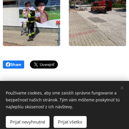
Share
Používame cookies, aby sme zaistili správne fungovanie a
Hasiči Jaslovské Bohunice | Všetky práva
bezpečnosť našich stránok. Tým vám môžeme poskytnúť tú
vyhradené 2025
najlepšiu skúsenosť z ich návštevy.
© Mildo6
Cookies
Prijať nevyhnutné
Prijať všetko