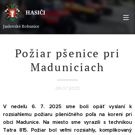
HASIČI
Jaslovské Bohunice
Požiar pšenice pri
Maduniciach
06.07.2025
V nedeľu 6. 7. 2025 sme boli opäť vyslaní k
rozsiahlemu požiaru pšeničného poľa na koreni pri
obci Madunice. Na miesto sme vyrazili s technikou
Tatra 815. Požiar bol veľmi rozsiahly, komplikovaný