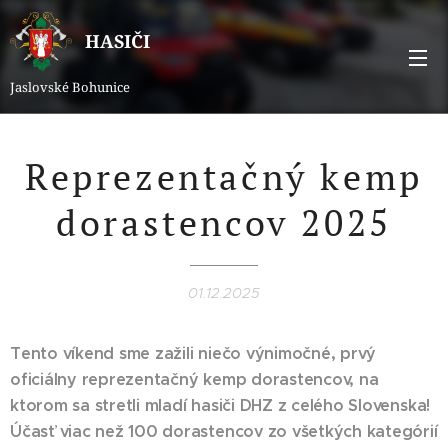
HASIČI
Jaslovské Bohunice
Reprezentačný kemp
dorastencov 2025
01.12.2025
Tento víkend sme zažili niečo výnimočné, prvý
oficiálny reprezentačný kemp dorastencov, na
ktorom sa stretli mladí hasiči DHZ z celého Slovenska!
Účasť viac než 100 dorastencov zo všetkých kategórií