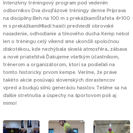
Intenzívny tréningový program pod vedením
odborníkov Dva dvojfázové tréningy denne Príprava
na disciplíny:Beh na 100 m s prekážkamiŠtafeta 4×100
m s prekážkamiMladí hasiči predviedli obrovské
nasadenie, odhodlanie a tímového ducha Kemp nebol
len o tréningu celý víkend sme ukončili spoločnou
diskotékou, kde nechýbala skvelá atmosféra, zábava
a nové priateľstvá Ďakujeme všetkým účastníkom,
trénerom a organizátorom, ktorí sa podieľali na
tomto historicky prvom kempe. Veríme, že práve
takéto akcie posúvajú slovenských dorastencov
vpred a budujú silnú generáciu hasičov. Tešíme sa na
ďalšie stretnutia a úspechy na športovom poli aj
mimo!