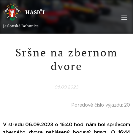
HASIČI
Jaslovské Bohunice
Sršne na zbernom
dvore
06.09.2023
Poradové číslo výjazdu: 20
V stredu 06.09.2023 o 16:40 hod. nám bol správcom
zberného dvora nahlásený bodavý hmyz. O 16:44