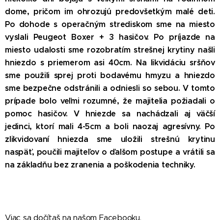
dome, pričom im ohrozujú predovšetkým malé deti.
Po dohode s operačným strediskom sme na miesto
vyslali Peugeot Boxer + 3 hasičov. Po príjazde na
miesto udalosti sme rozobratím strešnej krytiny našli
hniezdo s priemerom asi 40cm. Na likvidáciu sršňov
sme použili sprej proti bodavému hmyzu a hniezdo
sme bezpečne odstránili a odniesli so sebou. V tomto
prípade bolo veľmi rozumné, že majitelia požiadali o
pomoc hasičov. V hniezde sa nachádzali aj väčší
jedinci, ktorí mali 4-5cm a boli naozaj agresívny. Po
zlikvidovaní hniezda sme uložili strešnú krytinu
naspäť, poučili majiteľov o ďalšom postupe a vrátili sa
na základňu bez zranenia a poškodenia techniky.
Viac sa dočítaš na našom
Facebooku
.