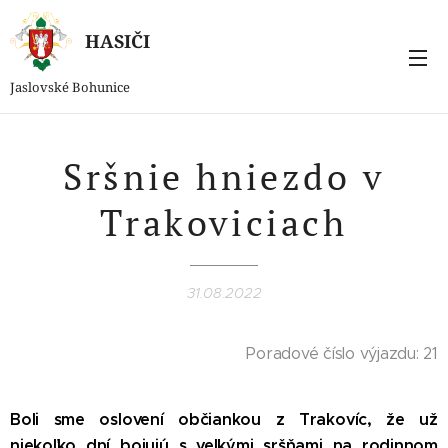
HASIČI
Jaslovské Bohunice
Sršnie hniezdo v
Trakoviciach
31.08.2022
Poradové číslo výjazdu: 21
Boli sme oslovení občiankou z Trakovíc, že už
niekoľko dní bojujú s veľkými sršňami na rodinnom