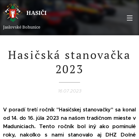
HASIČI
Jaslovské Bohunice
Hasičská stanovačka
2023
16.07.2023
V poradí tretí ročník "Hasičskej stanovačky" sa konal
mieste v
od 14. do 16. júla 2023 na našom tradičnom
Maduniciach. Tento ročník bol iný ako pominulé
roky, nakoľko s nami stanovalo aj DHZ
Dolné