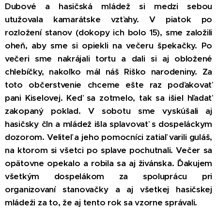
Dubové a hasičská mládež si medzi sebou
utužovala kamarátske vzťahy. V piatok po
rozložení
stanov (dokopy ich bolo 15), sme založili
oheň, aby sme si opiekli na večeru špekačky. Po
večeri sme
nakrájali tortu a dali si aj obložené
chlebíčky, nakoľko mál náš Riško narodeniny. Za
toto občerstvenie
chceme ešte raz poďakovať
pani Kiselovej. Keď sa zotmelo, tak sa išiel hľadať
zakopaný poklad.
V sobotu sme vyskúšali aj
hasičsky čln a mládež išla splavovať s dospeláckym
dozorom. Veliteľ a jeho
pomocníci zatiaľ varili guláš,
na ktorom si všetci po splave pochutnali. Večer sa
opätovne opekalo
a robila sa aj živánska. Ďakujem
všetkým dospelákom za spoluprácu pri
organizovaní stanovačky a aj
všetkej hasičskej
mládeži za to, že aj tento rok sa vzorne správali
.