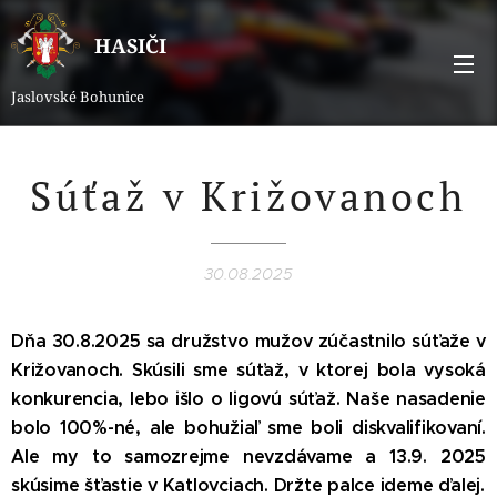
HASIČI
Jaslovské Bohunice
Súťaž v Križovanoch
30.08.2025
Dňa 30.8.2025 sa družstvo mužov zúčastnilo súťaže v
Križovanoch. Skúsili sme súťaž, v ktorej bola vysoká
konkurencia, lebo išlo o ligovú súťaž. Naše nasadenie
bolo 100%-né, ale bohužiaľ sme boli diskvalifikovaní.
Ale my to samozrejme nevzdávame a 13.9. 2025
skúsime šťastie v Katlovciach. Držte palce ideme ďalej.