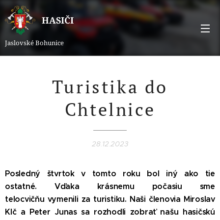
HASIČI
Jaslovské Bohunice
Turistika do
Chtelnice
28.12.2023
Posledný štvrtok v tomto roku bol iný ako tie
ostatné. Vďaka krásnemu počasiu sme
telocvičňu vymenili za turistiku. Naši členovia Miroslav
Klč a Peter Junas sa rozhodli zobrať našu hasičskú