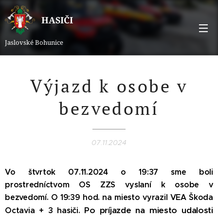
HASIČI
Jaslovské Bohunice
Výjazd k osobe v
bezvedomí
07.11.2024
Vo štvrtok 07.11.2024 o 19:37 sme boli
prostredníctvom OS ZZS vyslaní k osobe v
bezvedomí. O 19:39 hod. na miesto vyrazil VEA Škoda
Po príjazde na miesto udalosti
Octavia + 3 hasiči.